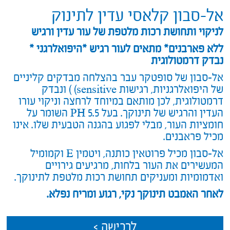
אל-סבון קלאסי עדין לתינוק
לניקוי ותחושת רכות מלטפת של עור עדין ורגיש
ללא פארבנים* מתאים לעור רגיש *היפואלרגני *
נבדק דרמטולוגית
אל-סבון של סופטקר עבר בהצלחה מבדקים קליניים
של היפואלרגניות, רגישות sensitive) ) ונבדק
דרמטולוגית, לכן מותאם במיוחד לרחצה וניקוי עורו
העדין והרגיש של תינוקך. בעל PH 5.5 השומר על
חומציות העור, מבלי לפגוע בהגנה הטבעית שלו. אינו
מכיל פראבנים.
אל-סבון מכיל פרוטאין כותנה, ויטמין E וקמומיל
המעשירים את העור בלחות, מרגיעים גירויים
ואדמומיות ומעניקים תחושת רכות מלטפת לתינוקך.
לאחר האמבט תינוקך נקי, רגוע ומריח נפלא.
לרכישה >