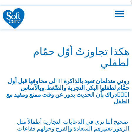
1
Toggle
navigation
هكذا تجاوزتُ أوّل حمّام
لطفلي
روني مندلمان تعود بالذاكرة ا
لى مخاوفها قبل أول
حم
ام لطفلها البكر, التجربة والض
غط, وبالأساس
الا
دراك بأن الحديث يدور عن وقت ممتع ومفيد مع
الطفل
صحيح أننا نرى في الدعايات التجارية أطفالاً مثل
الزهور تغمرهم السعادة والفرح وحولهم فقاعات