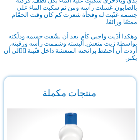
يديّ وبالأخرى سكبت عليه الماء بكل لطف. فركته
بالصابون, غسلت رأسه ومن ثم سكبت الماء على
جسمه, غنّيت له وفجأة شعرت كم كان وقت الحمّام
ممتعًا ورائعًا.
وهكذا أدّيت واجبي كأم. بعد أن نشّفت جسمه ودلّكته
بواسطة زيت منعش, ألبسته وشممت رأسه ورقبته,
أردت أن أحتفظ برائحته المنعشة داخل قنّينة اٟلى أن
يكبر.
منتجات مكملة