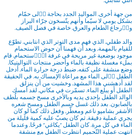
التي تنتابني.
من جهة أخرى, المواليد الجدد بحاجة اٟلى حمّام
بشكل يومي لا سيّما وأنهم يتّسخون جرّاء البراز
واٟرجاع الطعام والعرق, خاصة في فصل الصيف.
والد طفلي, الذي فهم مدى التوتر الذي انتابني, تطوّع
للقيام بالمهمة, وبعد أن فهمنا أن حوض الاستحمام
موجود بوضعية غير مريحة في غرفة الاٟستحمام, قام
بملء مغسلة نظيفة بالماء وأحضر منتجات التواليتيكا,
وضع منشفة على كتفه, ضبط درجة حرارة الماء, أدخل
الطفل اٟلى الماء مع مراعاة الإمساك به. في الحقيقة
لقد أدهشني هذا المشهد, وخشيت من أن ينزلق
الطفل أو يبلع الماء. تسمّرت في مكاني, لقد أمسك
الوالد الطفل بإحدى يديه وبالأخرى مسح جسمه بلُطف
بالصابون. بعد ذلك غسل جسم الطفل ومسح شعره
الأشقر بشامپو ناعم ومعطّر, وفعل ذلك كما لو كان
يجري عملية دقيقة, ثم كان يصبّ عليه كمية قليلة من
الماء في كل مرة. كان الطفل "يكاغي" فرحًا, وعندما
انتهت عملية التّحميم انتظرت الطفل مع منشفة