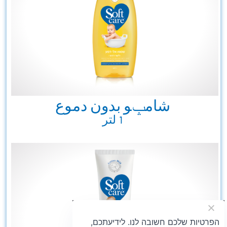
شامݒو بدون دموع
1 لتر
הפרטיות שלכם חשובה לנו. לידיעתכם,