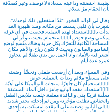
نظيفة. احتضنته وداعبته بسعادة لا توصف, وغير مُصدّقة
بأن الحمّام مرّ بسلام.
وقال لي الوالد الفخور :"غدًا ستفعلين ذلك لوحدك".
شعرت بأن قلبي يسقط من مكانه, ومنذ ظهيرة الغد
بدأت بالاٟستعداد لهذه العملية. فحصت في أي غرفة
يمكنني وضع حوض الاٟستحمام, بحيث تتوفّر لي
المساحة الكافية للتحرّك بكل حرية وهناك متّسع لوضع
الشامپو والصابون وبحيث لا تكون رياح, والأهم مكان
أشعر فيه بالأمان وأنا أحمل بين يدي طفلًا لم يتجاوز
عمره عدة أيام.
وفي المساء, وبعد أن أرضعت طفلي وتجشّأ, وضعته
على مسطّح ملائم وبدأت بالعملية. حوض
الاٟستحمام كان جاهزًا, منتجات التواليتيكا على أهبّة
الاٟستعداد, مقعد البانيو جاهز داخل الماء, المنشفة
معلّقة قريبًا مني والنافذة مغلقة, خلعت ملابس الطفل
والحفاض, نظّفت مؤخّرته ومن ثم أدخلته بحذر شديد
اٟلى البانيو, وضعته على المقعد, أمسكت به بإحدى