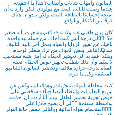
الصابون وأمهات شابات وأنيقات؟ هذا ما اعتقدته
عندما وصلت اٟلى البيت مع مولودي البكر, وأردت أن
أمنحه إحساسًا بالنظافة بالبيت. ولكن يبدو أن هناك
فرقًا بين الأفكار والواقع.
كان وزن طفلي عند ولادته 2.5 كغم, وشعرت بأنه صغير
جدًا اٟلى درجة أنني كنت أخاف من حمله بيد واحدة,
ناهيك عن تغيير الزوايا والقيام بعمل آخر باليد الثانية .
مبدئيًا, انتابني بعض الخوف من ترك طفلي لوحده,
وهكذا فقد بدا لي تحضير الحمّام له أمرًا شبه مستحيل,
لا سيّما وأن ذلك يتطلّب تجهيز حوض الحمّام, تعبئة
المياه بدرجة حرارة ملائمة وتحضير الصابون, الشامپو,
المنشفة وكل ما يلزم.
كنت محاطة بأمهات مجرّبات, وهؤلاء لم يتوقّفن عن
توزيع التعليمات وإعطاء النصائح, لقد شجّعنني على
خوض تجربة تحميم الطفل, بينما أنا أردت ان أحمّمه
بواسطة اسفنجة اٟلى أن يصبح قادرًا على
الاٟستحمام بقواه الذاتية وبالتالي خفض حالة التوتّر